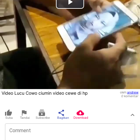
Play
Video
Video Lucu Cowo ciumin video cewe di hp
oleh
:
andrew
0
komentar
Download
Suka
Tandai
Subscribe
Bagikan
Comment