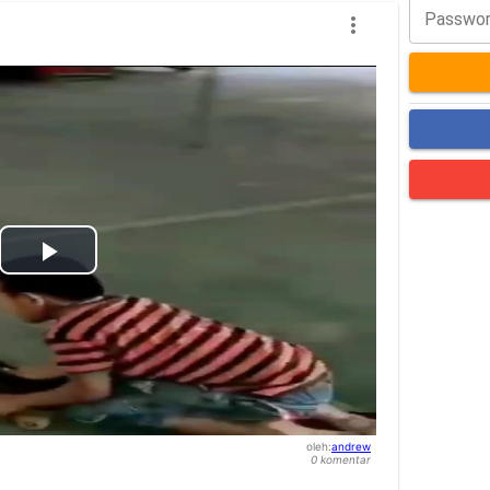
Passwo
Play
Video
oleh
:
andrew
0
komentar