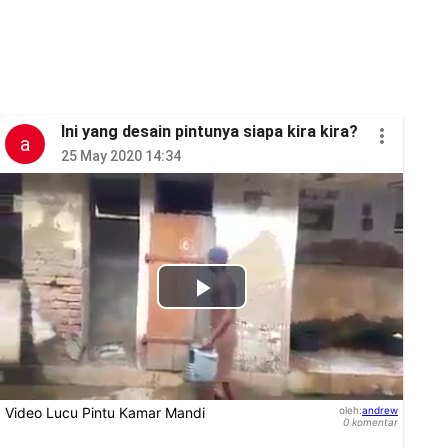
Ini yang desain pintunya siapa kira kira?
a
25 May 2020 14:34
Play
Video
Video Lucu Pintu Kamar Mandi
oleh
:
andrew
0
komentar