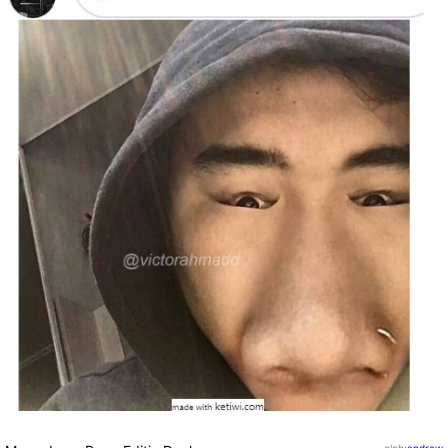
oleh
:
andrew