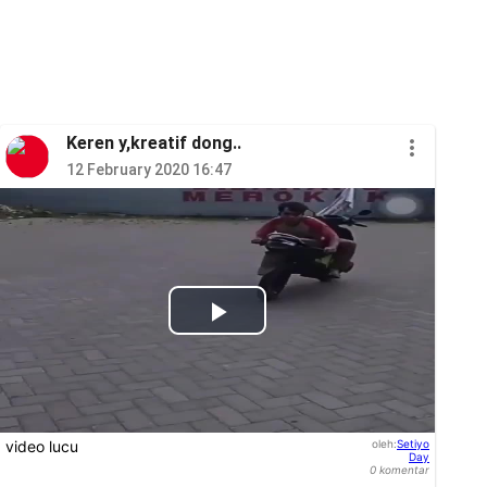
Keren y,kreatif dong..
12 February 2020 16:47
Play
Video
video lucu
oleh
:
Setiyo
Day
0
komentar