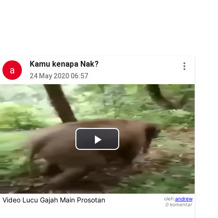
Kamu kenapa Nak?
a
24 May 2020 06:57
Play
Video
Video Lucu Gajah Main Prosotan
oleh
:
andrew
0
komentar